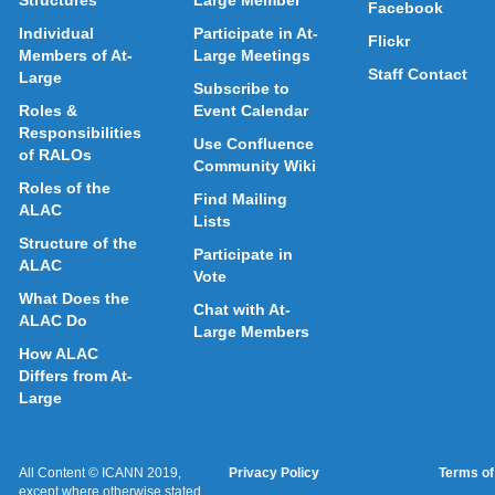
Structures
Large Member
Facebook
Individual
Participate in At-
Flickr
Members of At-
Large Meetings
Staff Contact
Large
Subscribe to
Roles &
Event Calendar
Responsibilities
Use Confluence
of RALOs
Community Wiki
Roles of the
Find Mailing
ALAC
Lists
Structure of the
Participate in
ALAC
Vote
What Does the
Chat with At-
ALAC Do
Large Members
How ALAC
Differs from At-
Large
All Content © ICANN 2019,
Privacy Policy
Terms of
except where otherwise stated