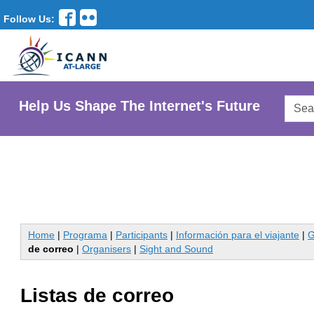
Follow Us:
Searc
Help Us Shape The Internet's Future
AtLar
Websi
Home
|
Programa
|
Participants
|
Información para el viajante
|
G
de correo
|
Organisers
|
Sight and Sound
Listas de correo