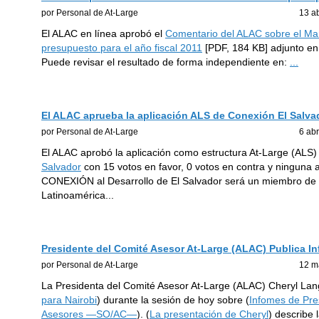
por Personal de At-Large
13 a
El ALAC en línea aprobó el
Comentario del ALAC sobre el Mar
presupuesto para el año fiscal 2011
[PDF, 184 KB] adjunto en
Puede revisar el resultado de forma independiente en:
...
El ALAC aprueba la aplicación ALS de Conexión El Salva
por Personal de At-Large
6 ab
El ALAC aprobó la aplicación como estructura At-Large (ALS
Salvador
con 15 votos en favor, 0 votos en contra y ninguna a
CONEXIÓN al Desarrollo de El Salvador será un miembro de l
Latinoamérica
...
Presidente del Comité Asesor At-Large (ALAC) Publica In
por Personal de At-Large
12 m
La Presidenta del Comité Asesor At-Large (ALAC) Cheryl Lang
para Nairobi
) durante la sesión de hoy sobre (
Infomes de Pre
Asesores ―SO/AC―
). (
La presentación de Cheryl
) describe 