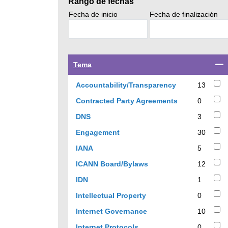
Rango de fechas
s
Search
Search
Fecha de inicio
Fecha de finalización
news
news
by
by
Select
Tema
a
checkbox
13
Accountability/Transparency
13
to
results
0
Contracted Party Agreements
0
filter
results
results
3
DNS
3
by
results
30
Engagement
30
topic
results
5
IANA
5
results
12
ICANN Board/Bylaws
12
results
1
IDN
1
results
0
Intellectual Property
0
results
10
Internet Governance
10
results
0
Internet Protocols
0