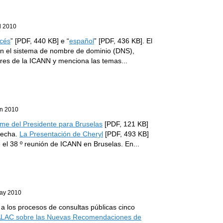
l 2010
ncés
” [PDF, 440 KB] e “
español
” [PDF, 436 KB]. El
en el sistema de nombre de dominio (DNS),
ores de la ICANN y menciona las temas
...
un 2010
rme del Presidente para Bruselas
[PDF, 121 KB]
 fecha.
La Presentación de Cheryl
[PDF, 493 KB]
e el 38 º reunión de ICANN en Bruselas. En
...
ay 2010
 a los procesos de consultas públicas cinco
 ALAC sobre las Nuevas Recomendaciones de