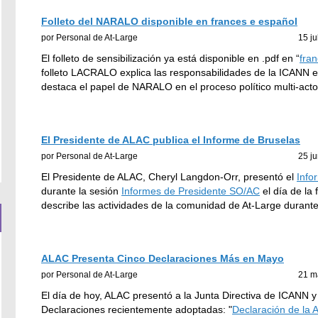
Folleto del NARALO disponible en frances e español
por Personal de At-Large
15 ju
El folleto de sensibilización ya está disponible en .pdf en “
fra
folleto LACRALO explica las responsabilidades de la ICANN 
destaca el papel de NARALO en el proceso político multi-act
El Presidente de ALAC publica el Informe de Bruselas
por Personal de At-Large
25 j
El Presidente de ALAC, Cheryl Langdon-Orr, presentó el
Info
durante la sesión
Informes de Presidente SO/AC
el día de la
describe las actividades de la comunidad de At-Large durant
ALAC Presenta Cinco Declaraciones Más en Mayo
por Personal de At-Large
21 m
El día de hoy, ALAC presentó a la Junta Directiva de ICANN y
Declaraciones recientemente adoptadas: "
Declaración de la