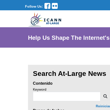
Follow Us:
Help Us Shape The Internet's
E
Search At-Large News
s
Contenido
c
Search
Keyword
news
t
S
by
c
Reinicia