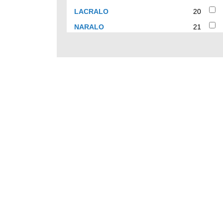
results
20
LACRALO
20
results
21
NARALO
21
results