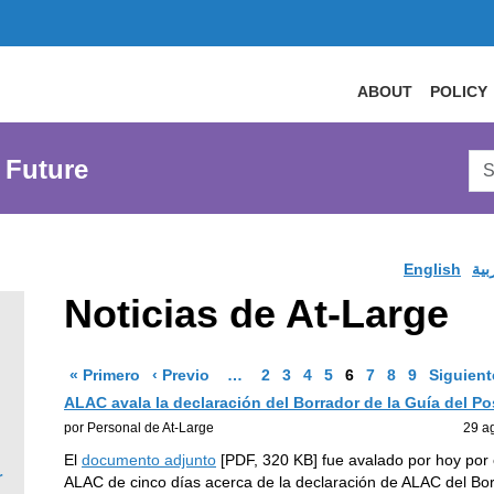
ABOUT
POLICY
Sea
 Future
AtL
Web
English
بية
Noticias de At-Large
nter
earch
Página de resultados
Página de resultados
More pages are available
Go to Page
Go to Page
Go to Page
Go to Page
Go to Page
Go to Page
Go to Page
Go to Page
« Primero
‹ Previo
…
2
3
4
5
6
7
8
9
Siguient
riteria,
ALAC avala la declaración del Borrador de la Guía del Po
hen
por Personal de At-Large
29 a
earch
El
documento adjunto
[PDF, 320 KB] fue avalado por hoy por 
lick
r
ALAC de cinco días acerca de la declaración de ALAC del Borr