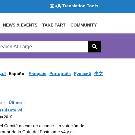
Translation Tools
NEWS & EVENTS
TAKE PART
COMMUNITY
rch
arge
Search
site
العر
Español
Français
Português
Pусский
中文
Página de resultados
Página de resultados
e »
Último »
stulante v4
go 2010
el Comité asesor de alcance. La votación de
ador de la Guía del Postulante v4 y el