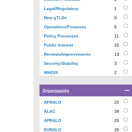
results
1
Legal/Regulatory
1
results
0
New gTLDs
0
results
6
Operations/Finances
6
results
11
Policy Processes
11
results
10
Public Interest
10
results
13
Reviews/Improvements
13
results
3
Security/Stability
3
results
2
WHOIS
2
results
Select
Organización
a
checkbox
23
AFRALO
23
to
results
39
ALAC
39
filter
results
results
25
APRALO
25
by
results
26
EURALO
26
organization