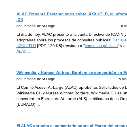
ALAC Presenta Declaraciones sobre .XXX sTLD, el Inform
IDN
por Personal de At-Large
10 m
El día de hoy, ALAC presentó a la Junta Directiva de ICANN 
adoptadas sobre los procesos de consultas públicas:
Declara
.XXX sTLD
[PDF, 120 KB] (enviado a "
consultas públicas
" y a
ALAC
...
Wikimedia y Nurses Without Borders se convertirán en E
por Personal de At-Large
5 ma
El Comité Asesor At-Large (ALAC) aprobó las Solicitudes de 
Wikimedia CH y Nurses Without Borders. Wikimedia CH es una
convertirá en Estructura At-Large (ALS) certificadas de la O
(EURALO).
...
El ALAC aprueba el comentario sobre el Marco del presup