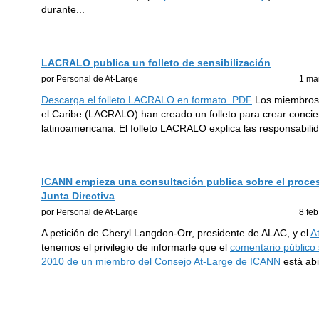
durante
...
LACRALO publica un folleto de sensibilización
por Personal de At-Large
1 ma
Descarga el folleto LACRALO en formato .PDF
Los miembros d
el Caribe (LACRALO) han creado un folleto para crear concie
latinoamericana. El folleto LACRALO explica las responsabil
ICANN empieza una consultación publica sobre el proces
Junta Directiva
por Personal de At-Large
8 fe
A petición de Cheryl Langdon-Orr, presidente de ALAC, y el
A
tenemos el privilegio de informarle que el
comentario público 
2010 de un miembro del Consejo At-Large de ICANN
está abi