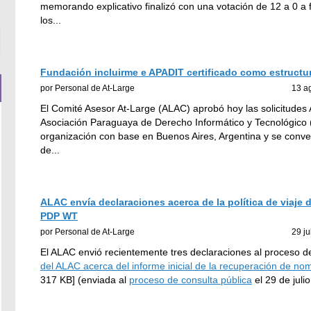
earch.
memorando explicativo finalizó con una votación de 12 a 0 a f
los
...
Fundación incluirme e APADIT certificado como estructu
por Personal de At-Large
13 a
El Comité Asesor At-Large (ALAC) aprobó hoy las solicitudes 
Asociación Paraguaya de Derecho Informático y Tecnológico 
organización con base en Buenos Aires, Argentina y se convert
de
...
ALAC envía declaraciones acerca de la política de viaje
PDP WT
por Personal de At-Large
29 ju
El ALAC envió recientemente tres declaraciones al proceso 
del ALAC acerca del informe inicial de la recuperación de n
317 KB] (enviada al
proceso de consulta pública
el 29 de juli