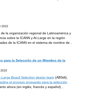
r 2010
e la organización regional de Latinoamérica y
ncia sobre la ICANN y At-Large en la región
idades de la ICANN en el sistema de nombre de
...
o para la Selección de un Miembro de la
b 2010
t-Large Board Selection design team
(ABSdt),
sobre el proceso propuesto para la selección
erto ahora (en inglés, francés y español)
...