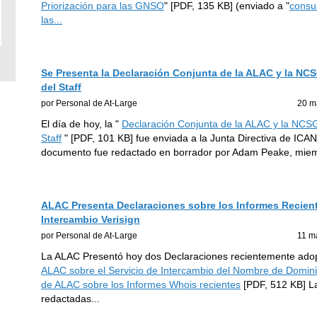
Priorización para las GNSO
" [PDF, 135 KB] (enviado a "
consul
las
...
Se Presenta la Declaración Conjunta de la ALAC y la NC
del Staff
por Personal de At-Large
20 m
El día de hoy, la "
Declaración Conjunta de la ALAC y la NCS
Staff
" [PDF, 101 KB] fue enviada a la Junta Directiva de ICA
documento fue redactado en borrador por Adam Peake, miem
ALAC Presenta Declaraciones sobre los Informes Recient
Intercambio Verisign
por Personal de At-Large
11 m
La ALAC Presentó hoy dos Declaraciones recientemente adop
ALAC sobre el Servicio de Intercambio del Nombre de Domini
de ALAC sobre los Informes Whois recientes
[PDF, 512 KB] La
redactadas
...