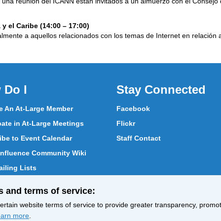
n una reunion del ICANN estan invitados a un almuerzo con el Consejo
y el Caribe (14:00 – 17:00)
almente a aquellos relacionados con los temas de Internet en relación 
 Do I
Stay Connected
 An At-Large Member
Facebook
pate in At-Large Meetings
Flickr
ibe to Event Calendar
Staff Contact
nfluence Community Wiki
iling Lists
pate in Vote
s and terms of service:
ith At-Large Members
rtain website terms of service to provide greater transparency, promote
arn more
.