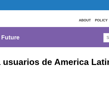
ABOUT
POLICY
Sea
 Future
AtL
Web
a usuarios de America Lati