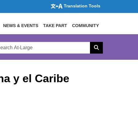
Translation Tools
NEWS & EVENTS
TAKE PART
COMMUNITY
rch
arge
Search
site
na y el Caribe