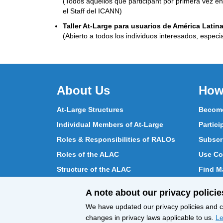
(Todos aquellos que participant por primera vez e
el Staff del ICANN)
Taller At-Large para usuarios de América Latina 
(Abierto a todos los individuos interesados, especi
About Us
How
At-Large Structures
Become
Individual Members of At-Large
Partici
Roles & Responsibilities of RALOs
Subscr
Roles of the ALAC
Use Co
Structure of the ALAC
Find Ma
What Does the ALAC Do
Partici
A note about our privacy policie
How ALAC Differs from At-Large
Chat w
We have updated our privacy policies and ce
changes in privacy laws applicable to us.
Le