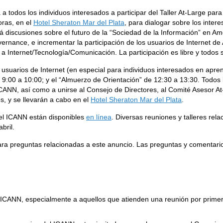
ta a todos los individuos interesados a participar del Taller At-Large pa
oras, en el
Hotel Sheraton Mar del Plata
, para dialogar sobre los inter
rá discusiones sobre el futuro de la “Sociedad de la Información” en Amér
rnance, e incrementar la participación de los usuarios de Internet de 
a Internet/Tecnología/Comunicación. La participación es libre y todos 
s usuarios de Internet (en especial para individuos interesados en ap
 9:00 a 10:00; y el “Almuerzo de Orientación” de 12:30 a 13:30. Todos 
ICANN, así como a unirse al Consejo de Directores, al Comité Asesor At-
s, y se llevarán a cabo en el
Hotel Sheraton Mar del Plata
.
del ICANN están disponibles
en línea
. Diversas reuniones y talleres rela
bril.
ra preguntas relacionadas a este anuncio. Las preguntas y comentari
el ICANN, especialmente a aquellos que atienden una reunión por prime