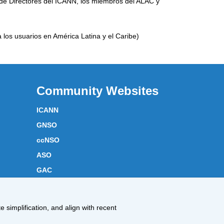
 de Directores del ICANN, los miembros del ALAC y
a los usuarios en América Latina y el Caribe)
Community Websites
ICANN
GNSO
ccNSO
ASO
GAC
ICANN Acronyms
Website Feedback
 simplification, and align with recent