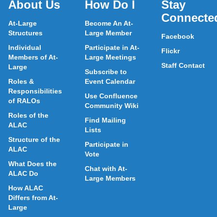
About Us
How Do I
Stay
Connecte
At-Large
Become An At-
Structures
Large Member
Facebook
Individual
Participate in At-
Flickr
Members of At-
Large Meetings
Staff Contact
Large
Subscribe to
Roles &
Event Calendar
Responsibilities
Use Confluence
of RALOs
Community Wiki
Roles of the
Find Mailing
ALAC
Lists
Structure of the
Participate in
ALAC
Vote
What Does the
Chat with At-
ALAC Do
Large Members
How ALAC
Differs from At-
Large