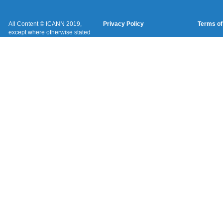
All Content © ICANN 2019,
Privacy Policy
Terms of
except where otherwise stated