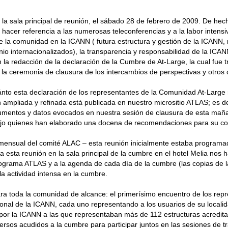
a sala principal de reunión, el sábado 28 de febrero de 2009. De hec
hacer referencia a las numerosas teleconferencias y a la labor intensi
de la comunidad en la ICANN ( futura estructura y gestión de la ICAN
o internacionalizados), la transparencia y responsabilidad de la ICAN
la redacción de la declaración de la Cumbre de At-Large, la cual fue t
 la ceremonia de clausura de los intercambios de perspectivas y otros
ánto esta declaración de los representantes de la Comunidad At-Large
 ampliada y refinada está publicada en nuestro micrositio ATLAS; es de
umentos y datos evocados en nuestra sesión de clausura de esta mañana
ajo quienes han elaborado una docena de recomendaciones para su co
 mensual del comité ALAC – esta reunión inicialmente estaba programa
a esta reunión en la sala principal de la cumbre en el hotel Melia no
 programa ATLAS y a la agenda de cada día de la cumbre (las copias de
 la actividad intensa en la cumbre.
a toda la comunidad de alcance: el primerísimo encuentro de los repre
cional de la ICANN, cada uno representando a los usuarios de su locali
por la ICANN a las que representaban más de 112 estructuras acreditad
ersos acudidos a la cumbre para participar juntos en las sesiones de 