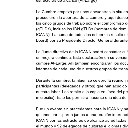
estructuras de alcance (At-Large)
La Cumbre empezó por unos encuentros in situ en l
precedieron la apertura de la cumbre y aquí deseo 
los cinco grupos de trabajo sobre el compromiso 
(gTLDs), incluso los IDN gTLDs (nombres de domini
ICANN). La suma de todos los esfuerzos resultó en 
Board) por su Presidente Director General durante
La Junta directiva de la ICANN podrá constatar cu
en mejora continua. Esta declaración en su versión
cumbre At-Large. Allí también encontrarán los doc
informes de cada uno de nuestros grupos de trab
Durante la cumbre, también se celebró la reunión
participantes (delegados y otros) que han acudido 
nuestra labor. Les remito a la copia en línea del
micrositio). Esto les permitirá hacerse una idea de
Fue un evento sin precedentes para la ICANN y par
quienes participaron juntos a una reunión interna
ICANN por las estructuras de alcance acreditadas 
el mundo y 92 delegados de culturas e idiomas div