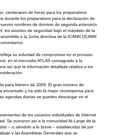
ho, centenares de horas para los preparativos
va durante los preparativos para la declaración de
N, nuevos nombres de dominio de segunda extensión
N, los asuntos de seguridad bajo el mandato de la
ransmitida a la Junta directiva de la ICANN (ICANN
 comentarios.
 refleja su voluntad de compromiso en el proceso
cir, en el micrositio ATLAS consagrado a la
 así que la información detallada relativa a los
nsideración.
da para febrero de 2009. El gran número de
s ha encantado y ha sido la mejor recompensa para
 las agendas diarias se pueden descargar en el
sentantes de los usuarios individuales de Internet
dad. Se sumaron así a la comunidad At-Large de la
as – o siéndolo a lo breve – establecidas de por
trabajo y las Asambleas Generales que se