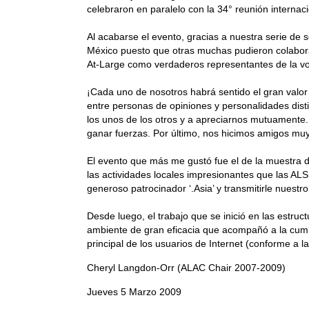
celebraron en paralelo con la 34° reunión internac
Al acabarse el evento, gracias a nuestra serie de 
México puesto que otras muchas pudieron colaborar
At-Large como verdaderos representantes de la voz 
¡Cada uno de nosotros habrá sentido el gran valor 
entre personas de opiniones y personalidades dist
los unos de los otros y a apreciarnos mutuamente.
ganar fuerzas. Por último, nos hicimos amigos mu
El evento que más me gustó fue el de la muestra de
las actividades locales impresionantes que las AL
generoso patrocinador ‘.Asia’ y transmitirle nuest
Desde luego, el trabajo que se inició en las estru
ambiente de gran eficacia que acompañó a la cumb
principal de los usuarios de Internet (conforme a
Cheryl Langdon-Orr (ALAC Chair 2007-2009)
Jueves 5 Marzo 2009