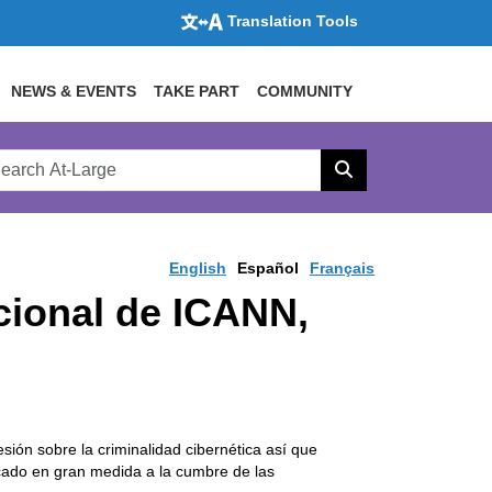
Translation Tools
NEWS & EVENTS
TAKE PART
COMMUNITY
rch
arge
Search
site
English
Español
Français
cional de ICANN,
ón sobre la criminalidad cibernética así que
cado en gran medida a la cumbre de las