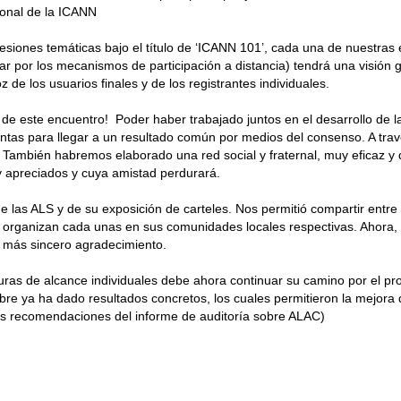
ional de la ICANN
sesiones temáticas bajo el título de ‘ICANN 101’, cada una de nuestras 
 por los mecanismos de participación a distancia) tendrá una visión 
de los usuarios finales y de los registrantes individuales.
de este encuentro! Poder haber trabajado juntos en el desarrollo de las
intas para llegar a un resultado común por medios del consenso. A tra
 También habremos elaborado una red social y fraternal, muy eficaz y
y apreciados y cuya amistad perdurará.
 las ALS y de su exposición de carteles. Nos permitió compartir entre
S organizan cada unas en sus comunidades locales respectivas. Ahora, q
ro más sincero agradecimiento.
cturas de alcance individuales debe ahora continuar su camino por el p
re ya ha dado resultados concretos, los cuales permitieron la mejora
 las recomendaciones del informe de auditoría sobre ALAC)