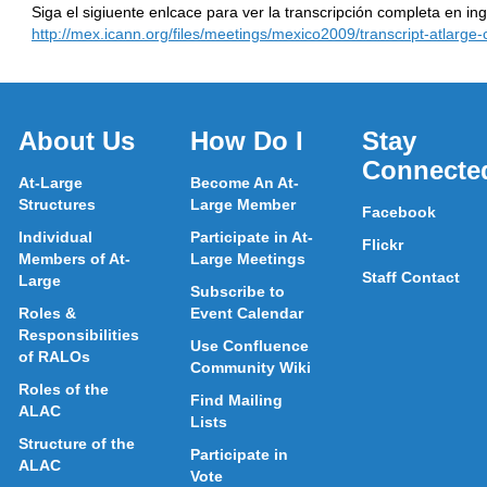
Siga el sigiuente enlcace para ver la transcripción completa en ing
http://mex.icann.org/files/meetings/mexico2009/transcript-atlarge-c
About Us
How Do I
Stay
Connecte
At-Large
Become An At-
Structures
Large Member
Facebook
Individual
Participate in At-
Flickr
Members of At-
Large Meetings
Staff Contact
Large
Subscribe to
Roles &
Event Calendar
Responsibilities
Use Confluence
of RALOs
Community Wiki
Roles of the
Find Mailing
ALAC
Lists
Structure of the
Participate in
ALAC
Vote