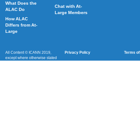
What Does the
Chat with At-
ALAC Do
Large Members
How ALAC
Differs from At-
Large
All Content © ICANN 2019,
Privacy Policy
Terms of
except where otherwise stated