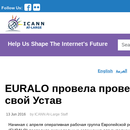
Follow Us:
Searc
Help Us Shape The Internet's Future
AtLar
Websi
English
العربية
EURALO провела прове
свой Устав
13 Jun 2016
by ICANN At-Large Staff
Начиная с апреля оперативная рабочая группа Европейской р