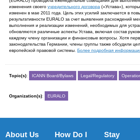
(EURALO) проводила еженедельные совещания для выполнени
изменения своего
учредительного договора
(«Устава»), которы
изменен в мае 2011 года. Цель этих усилий заключается в п
результативности EURALO за счет выявления расхождений меж
выполнения и реализации изменений, необходимых для устра
обновляются различные аспекты Устава, включая состав руко
каждому члену организации и финансовые вопросы. Хотя перв
законодательства Германии, члены группы также обсудили це
европейской правовой системы.
Более подробная информаци
Topic(s)
:
ICANN Board/Bylaws
Legal/Regulatory
Operatio
Organization(s)
:
EURALO
About Us
How Do I
Stay