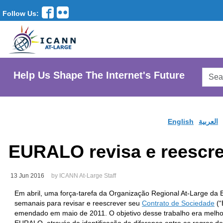
Follow Us:
Searc
Help Us Shape The Internet's Future
AtLar
Websi
English
العربية
EURALO revisa e reescre
13 Jun 2016
by ICANN At-Large Staff
Em abril, uma força-tarefa da Organização Regional At-Large d
semanais para revisar e reescrever seu
Contrato de Sociedade
(“
emendado em maio de 2011. O objetivo desse trabalho era melhorar