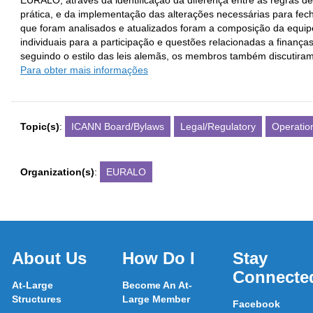
EURALO, através da identificação da diferença entre as regras d
prática, e da implementação das alterações necessárias para fec
que foram analisados e atualizados foram a composição da equip
individuais para a participação e questões relacionadas a finança
seguindo o estilo das leis alemãs, os membros também discutiram 
Para obter mais informações
Topic(s)
:
ICANN Board/Bylaws
Legal/Regulatory
Operatio
Organization(s)
:
EURALO
About Us
How Do I
Stay
Connecte
At-Large
Become An At-
Structures
Large Member
Facebook