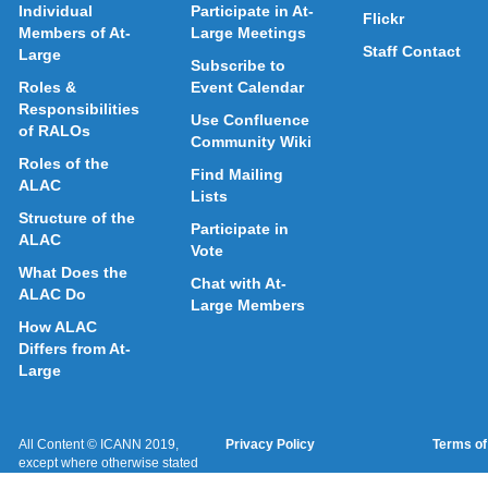
Individual
Participate in At-
Flickr
Members of At-
Large Meetings
Staff Contact
Large
Subscribe to
Roles &
Event Calendar
Responsibilities
Use Confluence
of RALOs
Community Wiki
Roles of the
Find Mailing
ALAC
Lists
Structure of the
Participate in
ALAC
Vote
What Does the
Chat with At-
ALAC Do
Large Members
How ALAC
Differs from At-
Large
All Content © ICANN 2019,
Privacy Policy
Terms of
except where otherwise stated