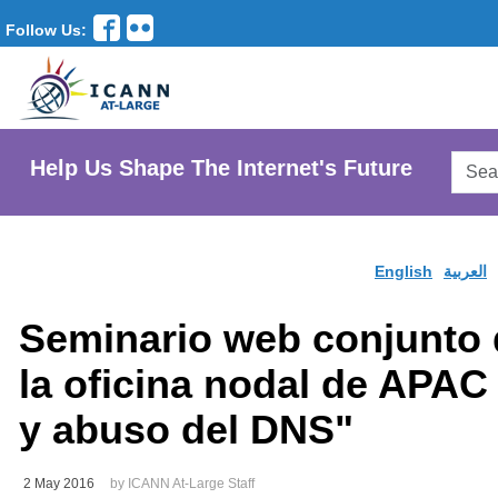
Follow Us:
Searc
Help Us Shape The Internet's Future
AtLar
Websi
English
العربية
Seminario web conjunto
la oficina nodal de APAC
y abuso del DNS"
2 May 2016
by ICANN At-Large Staff