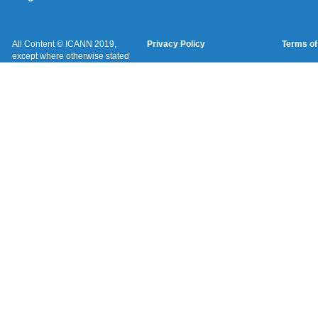
All Content © ICANN 2019,
Privacy Policy
Terms of
except where otherwise stated