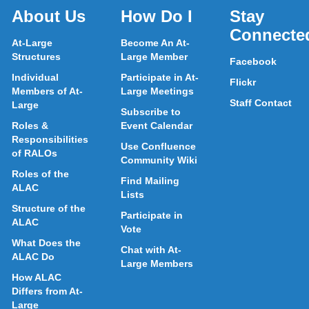
About Us
How Do I
Stay
Connecte
At-Large
Become An At-
Structures
Large Member
Facebook
Individual
Participate in At-
Flickr
Members of At-
Large Meetings
Staff Contact
Large
Subscribe to
Roles &
Event Calendar
Responsibilities
Use Confluence
of RALOs
Community Wiki
Roles of the
Find Mailing
ALAC
Lists
Structure of the
Participate in
ALAC
Vote
What Does the
Chat with At-
ALAC Do
Large Members
How ALAC
Differs from At-
Large