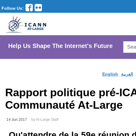
Follow Us:
Searc
Help Us Shape The Internet's Future
AtLar
Websi
English
العربية
Rapport politique pré-I
Communauté At-Large
14 Jun 2017
by At-Large Staff
Qu'attendre de la 59e réunion 