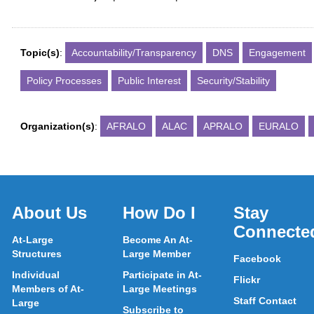
Topic(s)
:
Accountability/Transparency
DNS
Engagement
Policy Processes
Public Interest
Security/Stability
Organization(s)
:
AFRALO
ALAC
APRALO
EURALO
About Us
How Do I
Stay
Connecte
At-Large
Become An At-
Structures
Large Member
Facebook
Individual
Participate in At-
Flickr
Members of At-
Large Meetings
Staff Contact
Large
Subscribe to