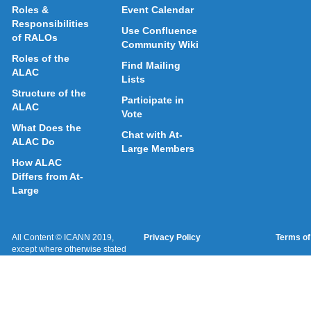
Roles &
Event Calendar
Responsibilities
Use Confluence
of RALOs
Community Wiki
Roles of the
Find Mailing
ALAC
Lists
Structure of the
Participate in
ALAC
Vote
What Does the
Chat with At-
ALAC Do
Large Members
How ALAC
Differs from At-
Large
All Content © ICANN 2019,
Privacy Policy
Terms of
except where otherwise stated