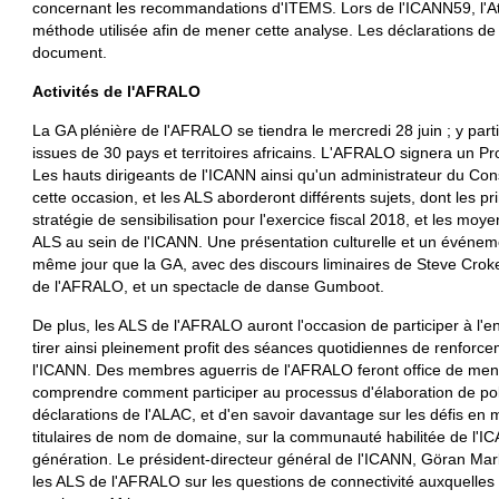
concernant les recommandations d'ITEMS. Lors de l'ICANN59, l'At
méthode utilisée afin de mener cette analyse. Les déclarations de
document.
Activités de l'AFRALO
La GA plénière de l'AFRALO se tiendra le mercredi 28 juin ; y par
issues de 30 pays et territoires africains. L'AFRALO signera un Pr
Les hauts dirigeants de l'ICANN ainsi qu'un administrateur du Cons
cette occasion, et les ALS aborderont différents sujets, dont les p
stratégie de sensibilisation pour l'exercice fiscal 2018, et les moy
ALS au sein de l'ICANN. Une présentation culturelle et un événeme
même jour que la GA, avec des discours liminaires de Steve Crok
de l'AFRALO, et un spectacle de danse Gumboot.
De plus, les ALS de l'AFRALO auront l'occasion de participer à l'
tirer ainsi pleinement profit des séances quotidiennes de renforce
l'ICANN. Des membres aguerris de l'AFRALO feront office de men
comprendre comment participer au processus d'élaboration de pol
déclarations de l'ALAC, et d'en savoir davantage sur les défis en 
titulaires de nom de domaine, sur la communauté habilitée de l'
génération. Le président-directeur général de l'ICANN, Göran Ma
les ALS de l'AFRALO sur les questions de connectivité auxquelle