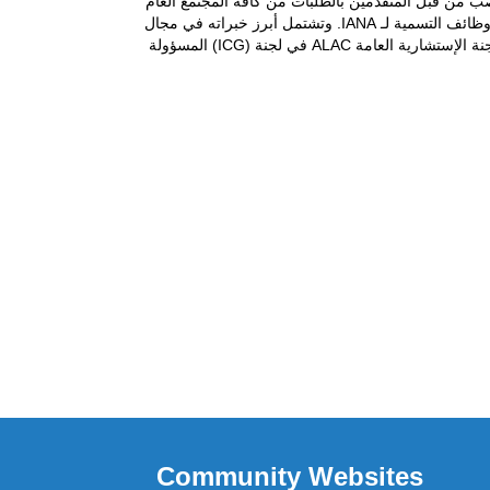
هذا المنصب من قبل المتقدمين بالطلبات من كافة المجتمع العام
ومراجعتها، صادقت ALAC على إختيار محمد البشير لمنصب مسؤول الإتصال هذا. يمتلك محمد البشير معرفة فنية وتشغيلية واسعة حول وظائف التسمية لـ IANA. وتشتمل أبرز خبراته في مجال
تفويض وإعادة تفويض النطاقات (sd.) و (qa.) وكذلك تفويض نطاق (doha.) و نطاق "موقع." في برنامج gTLD الجديد. وهو يمثّل أيضاً اللجنة الإستشارية العامة ALAC في لجنة (ICG) المسؤولة
Community Websites