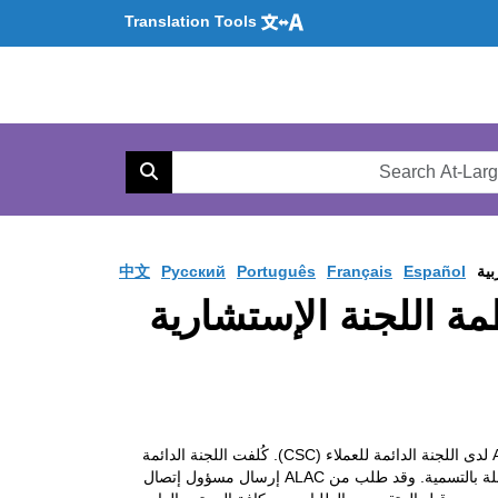
Translation Tools
Se
AtL
Search
Web
بية
Español
Français
Português
Pусский
中文
ة اللجنة الإستشارية
، نائب الرئيس للمنظمة الأفريقية الإقليمية العامة (AFRALO)، تم تعيينه كأول مسؤول إتصال للجنة الإستشارية العامة ALAC لدى اللجنة الدائمة للعملاء (CSC). كُلفت اللجنة الدائمة
للعملاء CSC بأداء الرقابة التشغيلية التي كان تتم في السابق من قبل NTIA حيث أنها ترتبط بمراقبة أداء ICANN لوظائف IANA ذات الصلة بالتسمية. وقد طلب من ALAC إرسال مسؤول إتصال