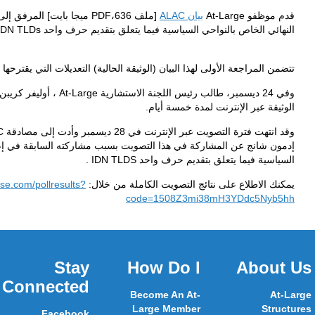
عملية الاستشارة العامة
بشأن مشروع التقرير
At-Larg اليوم.
ت التي يقترحها أعضاء اللجنة التنفيذية ALAC .
وفي 24 ديسمبر، طالب رئيس اللجنة الاستشارية At-Large ، أوليفر كريبن-ليبلوند موظفي At-Large ببدء تصويت ALAC على
وقد انتهت فترة التصويت عبر الإنترنت في 28 ديسمبر وأدت إلى مصادقة ALAC على البيان بنسبة تصويت 13 - 0 . وقد امتنع
ه السابقة في إعداد مشروع التقرير النهائي الخاص بالنواحي
https://www.bigpulse.com/pollresul
Community
St
Websites
Connect
ICANN
Faceb