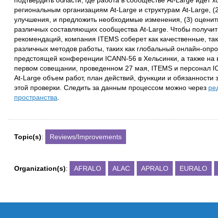
подтвердить области, где работа в сообществе At-Large идет 
региональным организациям At-Large и структурам At-Large, (2
улучшения, и предложить необходимые изменения, (3) оцени
различных составляющих сообщества At-Large. Чтобы получит
рекомендаций, компания ITEMS соберет как качественные, та
различных методов работы, таких как глобальный онлайн-опро
предстоящей конференции ICANN-56 в Хельсинки, а также на
первом совещании, проведенном 27 мая, ITEMS и персонал I
At-Large объем работ, план действий, функции и обязанности 
этой проверки. Следить за данным процессом можно через
ре
пространства
.
Topic(s)
:
Reviews/Improvements
Organization(s)
:
AFRALO
ALAC
APRALO
EURALO