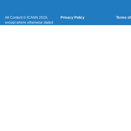
All Content © ICANN 2019,
Privacy Policy
Terms of
except where otherwise stated