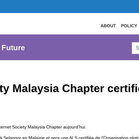
ABOUT
POLICY
Sea
 Future
AtL
Web
ety Malaysia Chapter certi
ernet Society Malaysia Chapter aujourd'hui.
 Selangor en Malaisie et sera une ALS certifiée de l'Organisation régiona