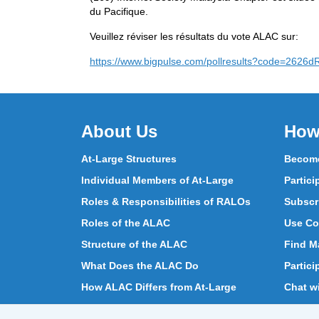
du Pacifique.
Veuillez réviser les résultats du vote ALAC sur:
https://www.bigpulse.com/pollresults?code=2
About Us
How
At-Large Structures
Become
Individual Members of At-Large
Partici
Roles & Responsibilities of RALOs
Subscr
Roles of the ALAC
Use Co
Structure of the ALAC
Find Ma
What Does the ALAC Do
Partici
How ALAC Differs from At-Large
Chat w