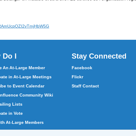
626dRAmUcpQZI2vTmjHbW5G
 Do I
Stay Connected
 An At-Large Member
Facebook
pate in At-Large Meetings
Flickr
ibe to Event Calendar
Staff Contact
nfluence Community Wiki
iling Lists
pate in Vote
ith At-Large Members