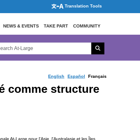
Translation Tools
NEWS & EVENTS
TAKE PART
COMMUNITY
rch
arge
Search
site
English
Español
Français
fié comme structure
le At-Large pour l'Asie, l'Australasie et les Îles