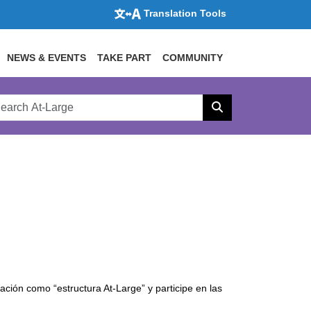
Translation Tools
NEWS & EVENTS
TAKE PART
COMMUNITY
rch
arge
Search
site
icación como “estructura At-Large” y participe en las