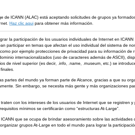
rge de ICANN (ALAC) está aceptando solicitudes de grupos ya formado
rnet.
Haz clic aqui
para obtener más información.
grar la participación de los usuarios individuales de Internet en ICA
an participar en temas que afectan el uso individual del sistema de no
as como por ejemplo protecciones de privacidad para su información de 
ominio internacionalizados (uso de caracteres además de ASCII), dis
s de nivel superior (es decir, .info, .name, .museum, etc.) se introd
finales.
odas partes del mundo ya forman parte de Alcance, gracias a que su or
amente. Sin embargo, se necesita más gente y más organizaciones para
raten con los intereses de los usuarios de Internet que se registren 
requisitos mínimos se certificarán como “estructuras At-Large”.
e ICANN que se ocupa de brindar asesoramiento sobre las actividades 
a organizar grupos At-Large en todo el mundo para lograr la participac