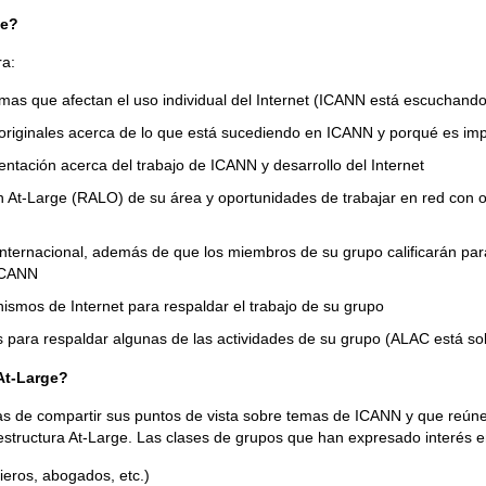
ge?
ra:
mas que afectan el uso individual del Internet (ICANN está escuchand
 originales acerca de lo que está sucediendo en ICANN y porqué es impo
ntación acerca del trabajo de ICANN y desarrollo del Internet
ón At-Large (RALO) de su área y oportunidades de trabajar en red con 
internacional, además de que los miembros de su grupo calificarán par
 ICANN
nismos de Internet para respaldar el trabajo de su grupo
 para respaldar algunas de las actividades de su grupo (ALAC está sol
At-Large?
s de compartir sus puntos de vista sobre temas de ICANN y que reúne l
 estructura At-Large. Las clases de grupos que han expresado interés e
ieros, abogados, etc.)