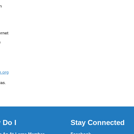
n
ernet
s
n.org
yas.
 Do I
Stay Connected