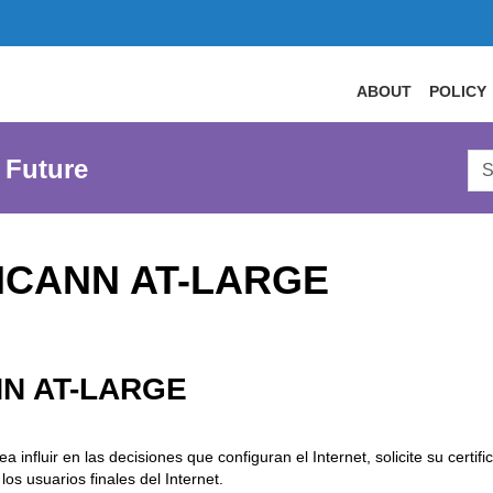
ABOUT
POLICY
Sea
 Future
AtL
Web
ICANN AT-LARGE
NN AT-LARGE
a influir en las decisiones que configuran el Internet, solicite su certif
s usuarios finales del Internet.