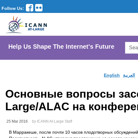
Follow Us:
Searc
Help Us Shape The Internet's Future
AtLar
Websi
English
العربية
Основные вопросы засе
Large/ALAC на конфер
25 Mar 2016
by ICANN At-Large Staff
В Марракеше, после почти 10 часов плодотворных обсуждени