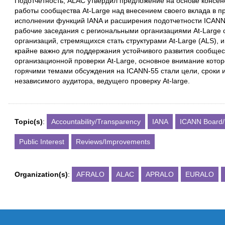
Подотчетность, ALAC утвердил предложение на основе консенс
работы сообщества At-Large над внесением своего вклада в 
исполнении функций IANA и расширения подотчетности ICANN. 
рабочие заседания с региональными организациями At-Large 
организаций, стремящихся стать структурами At-Large (ALS), 
крайне важно для поддержания устойчивого развития сообщес
организационной проверки At-Large, основное внимание котор
горячими темами обсуждения на ICANN-55 стали цели, сроки 
независимого аудитора, ведущего проверку At-large.
Topic(s)
:
Accountability/Transparency
IANA
ICANN Board/
Public Interest
Reviews/Improvements
Organization(s)
:
AFRALO
ALAC
APRALO
EURALO