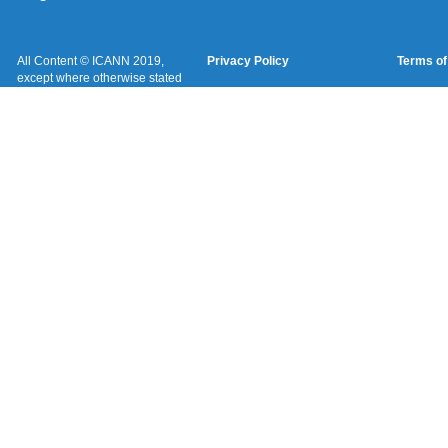
All Content © ICANN 2019,
Privacy Policy
Terms of
except where otherwise stated