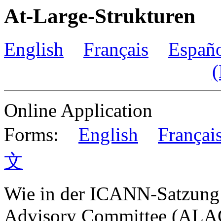
At-Large-Strukturen
English
Français
Españ
(
Online Application
Forms:
English
Françai
文
Wie in der ICANN-Satzung f
Advisory Committee (ALA